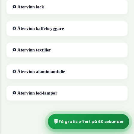
♻ Återvinn
lack
♻ Återvinn
kaffebryggare
♻ Återvinn
textilier
♻ Återvinn
aluminiumfolie
♻ Återvinn
led-lampor
💬
Få gratis offert på 60 sekunder