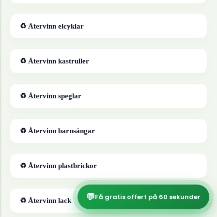
♻ Återvinn
elcyklar
♻ Återvinn
kastruller
♻ Återvinn
speglar
♻ Återvinn
barnsängar
♻ Återvinn
plastbrickor
💬
Få gratis offert på 60 sekunder
♻ Återvinn
lack