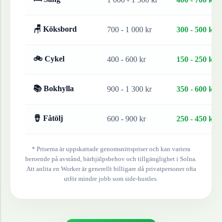
🪑 Köksbord
700 - 1 000 kr
300 - 500 kr
🚲 Cykel
400 - 600 kr
150 - 250 kr
📚 Bokhylla
900 - 1 300 kr
350 - 600 kr
🪘 Fåtölj
600 - 900 kr
250 - 450 kr
* Priserna är uppskattade genomsnittspriser och kan variera
beroende på avstånd, bärhjälpsbehov och tillgänglighet i
Solna
.
Att anlita en Worker är generellt billigare då privatpersoner ofta
utför mindre jobb som side-hustles.