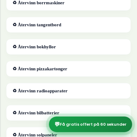
♻ Återvinn
borrmaskiner
♻ Återvinn
tangentbord
♻ Återvinn
bokhyllor
♻ Återvinn
pizzakartonger
♻ Återvinn
radioapparater
♻ Återvinn
bilbatterier
💬
Få gratis offert på 60 sekunder
♻ Återvinn
solpaneler