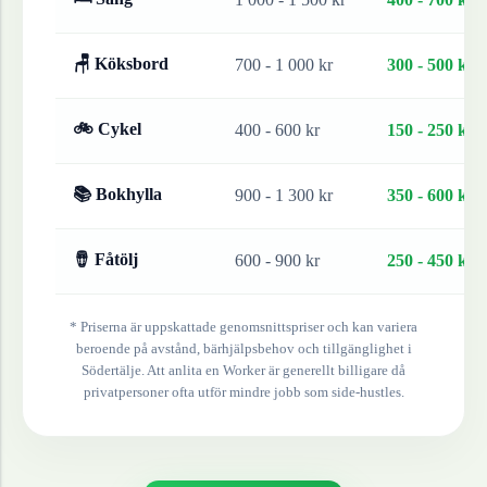
🪑 Köksbord
700 - 1 000 kr
300 - 500 kr
🚲 Cykel
400 - 600 kr
150 - 250 kr
📚 Bokhylla
900 - 1 300 kr
350 - 600 kr
🪘 Fåtölj
600 - 900 kr
250 - 450 kr
* Priserna är uppskattade genomsnittspriser och kan variera
beroende på avstånd, bärhjälpsbehov och tillgänglighet i
Södertälje
. Att anlita en Worker är generellt billigare då
privatpersoner ofta utför mindre jobb som side-hustles.