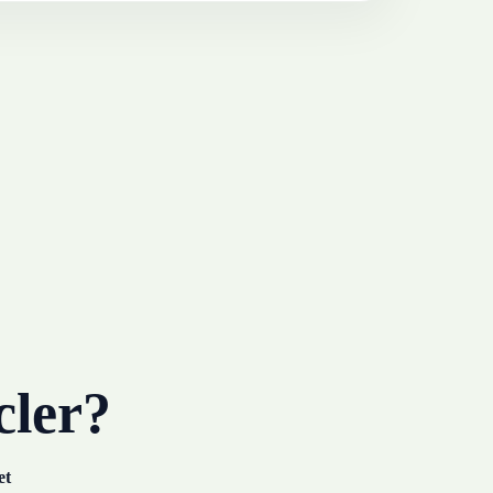
cler?
et