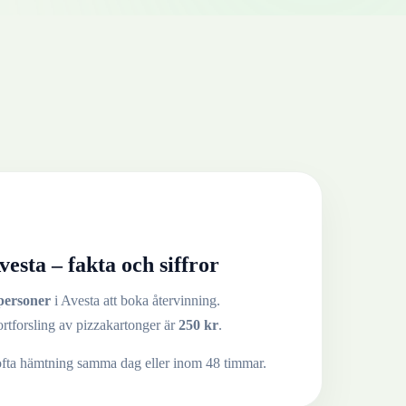
vesta
– fakta och siffror
personer
i
Avesta
att boka återvinning.
ortforsling av
pizzakartonger
är
250
kr
.
ofta hämtning samma dag eller inom 48 timmar.