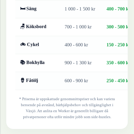
🛏 Säng
1 000 - 1 500 kr
400 - 700 kr
🪑 Köksbord
700 - 1 000 kr
300 - 500 kr
🚲 Cykel
400 - 600 kr
150 - 250 kr
📚 Bokhylla
900 - 1 300 kr
350 - 600 kr
🪘 Fåtölj
600 - 900 kr
250 - 450 kr
* Priserna är uppskattade genomsnittspriser och kan variera
beroende på avstånd, bärhjälpsbehov och tillgänglighet i
Växjö
. Att anlita en Worker är generellt billigare då
privatpersoner ofta utför mindre jobb som side-hustles.