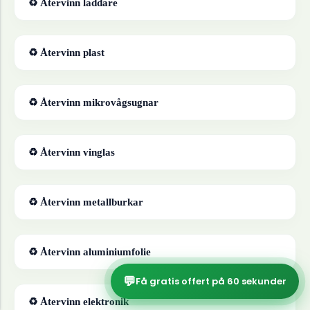
♻ Återvinn
laddare
♻ Återvinn
plast
♻ Återvinn
mikrovågsugnar
♻ Återvinn
vinglas
♻ Återvinn
metallburkar
♻ Återvinn
aluminiumfolie
💬
Få gratis offert på 60 sekunder
♻ Återvinn
elektronik