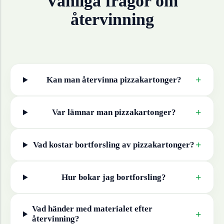
Vanliga frågor om
återvinning
+
Kan man återvinna
pizzakartonger
?
+
Var lämnar man
pizzakartonger
?
+
Vad kostar bortforsling av
pizzakartonger
?
+
Hur bokar jag bortforsling?
Vad händer med materialet efter
+
återvinning?