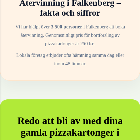
Återvinning i
Falkenberg
–
fakta och siffror
Vi har hjälpt över
3 500 personer
i
Falkenberg
att boka
återvinning. Genomsnittligt pris för bortforsling av
pizzakartonger
är
250
kr
.
Lokala företag erbjuder ofta hämtning samma dag eller
inom 48 timmar.
Redo att bli av med dina
gamla
pizzakartonger
i