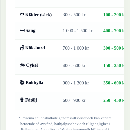
👕 Kläder (säck)
300 - 500 kr
100 - 200 kr
🛏 Säng
1 000 - 1 500 kr
400 - 700 kr
🪑 Köksbord
700 - 1 000 kr
300 - 500 kr
🚲 Cykel
400 - 600 kr
150 - 250 kr
📚 Bokhylla
900 - 1 300 kr
350 - 600 kr
🪘 Fåtölj
600 - 900 kr
250 - 450 kr
* Priserna är uppskattade genomsnittspriser och kan variera
beroende på avstånd, bärhjälpsbehov och tillgänglighet i
Falkenberg
. Att anlita en Worker är generellt billigare då