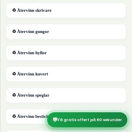
♻ Återvinn
skrivare
♻ Återvinn
gungor
♻ Återvinn
hyllor
♻ Återvinn
kuvert
♻ Återvinn
speglar
♻ Återvinn
bestick
💬
Få gratis offert på 60 sekunder