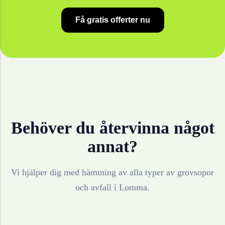
Få gratis offerter nu
Behöver du återvinna något
annat?
Vi hjälper dig med hämtning av alla typer av grovsopor
och avfall i
Lomma
.