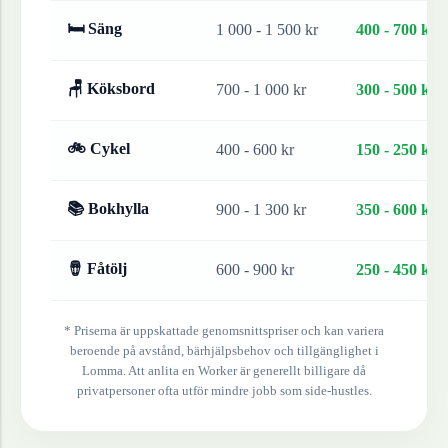
🛏 Säng
1 000 - 1 500 kr
400 - 700 kr
🪑 Köksbord
700 - 1 000 kr
300 - 500 kr
🚲 Cykel
400 - 600 kr
150 - 250 kr
📚 Bokhylla
900 - 1 300 kr
350 - 600 kr
🪘 Fåtölj
600 - 900 kr
250 - 450 kr
* Priserna är uppskattade genomsnittspriser och kan variera
beroende på avstånd, bärhjälpsbehov och tillgänglighet i
Lomma
. Att anlita en Worker är generellt billigare då
privatpersoner ofta utför mindre jobb som side-hustles.