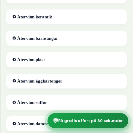
♻ Återvinn
keramik
♻ Återvinn
barnsängar
♻ Återvinn
plast
♻ Återvinn
äggkartonger
♻ Återvinn
soffor
💬
Få gratis offert på 60 sekunder
♻ Återvinn
datorer