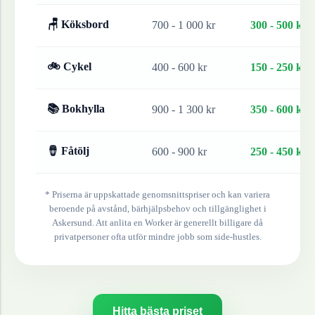
🪑 Köksbord
700 - 1 000 kr
300 - 500 kr
🚲 Cykel
400 - 600 kr
150 - 250 kr
📚 Bokhylla
900 - 1 300 kr
350 - 600 kr
🪘 Fåtölj
600 - 900 kr
250 - 450 kr
* Priserna är uppskattade genomsnittspriser och kan variera
beroende på avstånd, bärhjälpsbehov och tillgänglighet i
Askersund
. Att anlita en Worker är generellt billigare då
privatpersoner ofta utför mindre jobb som side-hustles.
Hitta bästa priset