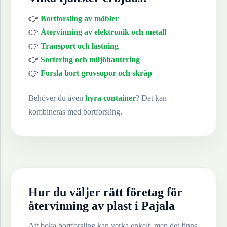
👉
Bortforsling av möbler
👉
Återvinning av elektronik och metall
👉
Transport och lastning
👉
Sortering och miljöhantering
👉
Forsla bort grovsopor och skräp
Behöver du även
hyra container
? Det kan
kombineras med bortforsling.
Hur du väljer rätt företag för
återvinning av
plast
i
Pajala
Att boka bortforsling kan verka enkelt, men det finns