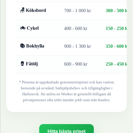
🪑 Köksbord
700 - 1 000 kr
300 - 500 kr
🚲 Cykel
400 - 600 kr
150 - 250 kr
📚 Bokhylla
900 - 1 300 kr
350 - 600 kr
🪘 Fåtölj
600 - 900 kr
250 - 450 kr
* Priserna är uppskattade genomsnittspriser och kan variera
beroende på avstånd, bärhjälpsbehov och tillgänglighet i
Hallstavik
. Att anlita en Worker är generellt billigare då
privatpersoner ofta utför mindre jobb som side-hustles.
Hitta bästa priset