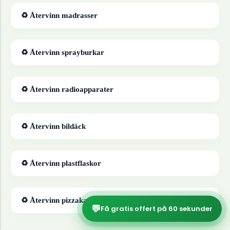
♻ Återvinn
madrasser
♻ Återvinn
sprayburkar
♻ Återvinn
radioapparater
♻ Återvinn
bildäck
♻ Återvinn
plastflaskor
♻ Återvinn
pizzakartonger
💬
Få gratis offert på 60 sekunder