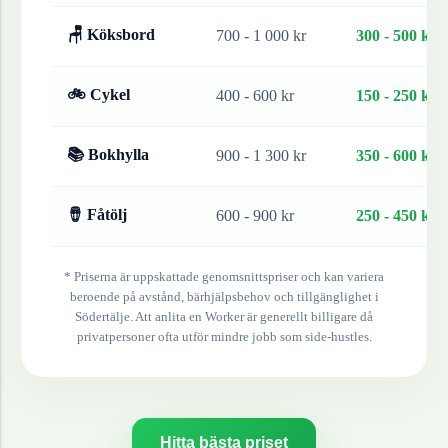
🪑 Köksbord
700 - 1 000 kr
300 - 500 kr
🚲 Cykel
400 - 600 kr
150 - 250 kr
📚 Bokhylla
900 - 1 300 kr
350 - 600 kr
🪘 Fåtölj
600 - 900 kr
250 - 450 kr
* Priserna är uppskattade genomsnittspriser och kan variera
beroende på avstånd, bärhjälpsbehov och tillgänglighet i
Södertälje
. Att anlita en Worker är generellt billigare då
privatpersoner ofta utför mindre jobb som side-hustles.
Hitta bästa priset