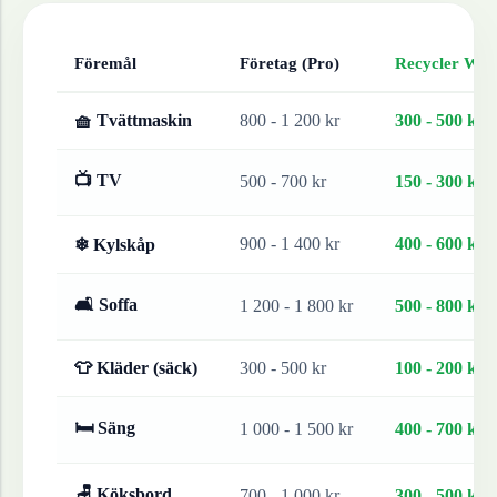
Föremål
Företag (Pro)
Recycler Work
🧺 Tvättmaskin
800 - 1 200 kr
300 - 500 kr
📺 TV
500 - 700 kr
150 - 300 kr
900 - 1 400 kr
400 - 600 kr
❄ Kylskåp
🛋 Soffa
1 200 - 1 800 kr
500 - 800 kr
👕 Kläder (säck)
300 - 500 kr
100 - 200 kr
🛏 Säng
1 000 - 1 500 kr
400 - 700 kr
🪑 Köksbord
700 - 1 000 kr
300 - 500 kr