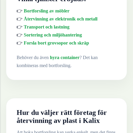
👉
Bortforsling av möbler
👉
Återvinning av elektronik och metall
👉
Transport och lastning
👉
Sortering och miljöhantering
👉
Forsla bort grovsopor och skräp
Behöver du även
hyra container
? Det kan
kombineras med bortforsling.
Hur du väljer rätt företag för
återvinning av
plast
i
Kalix
Att boka bortforsling kan verka enkelt, men det finns