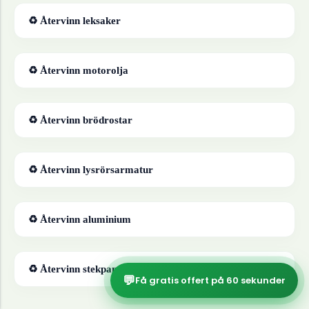
♻ Återvinn
leksaker
♻ Återvinn
motorolja
♻ Återvinn
brödrostar
♻ Återvinn
lysrörsarmatur
♻ Återvinn
aluminium
♻ Återvinn
stekpannor
💬
Få gratis offert på 60 sekunder