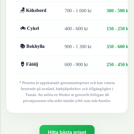
🪑 Köksbord
700 - 1 000 kr
300 - 500 kr
🚲 Cykel
400 - 600 kr
150 - 250 kr
📚 Bokhylla
900 - 1 300 kr
350 - 600 kr
🪘 Fåtölj
600 - 900 kr
250 - 450 kr
* Priserna är uppskattade genomsnittspriser och kan variera
beroende på avstånd, bärhjälpsbehov och tillgänglighet i
Tranås
. Att anlita en Worker är generellt billigare då
privatpersoner ofta utför mindre jobb som side-hustles.
Hitta bästa priset