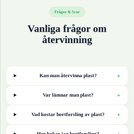
Frågor & Svar
Vanliga frågor om
återvinning
+
Kan man återvinna
plast
?
+
Var lämnar man
plast
?
+
Vad kostar bortforsling av
plast
?
+
Hur bokar jag bortforsling?