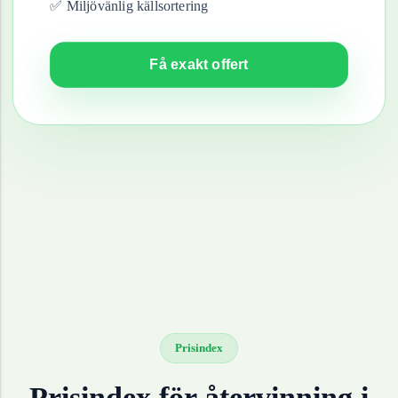
✅ Miljövänlig källsortering
Få exakt offert
Prisindex
Prisindex för återvinning i