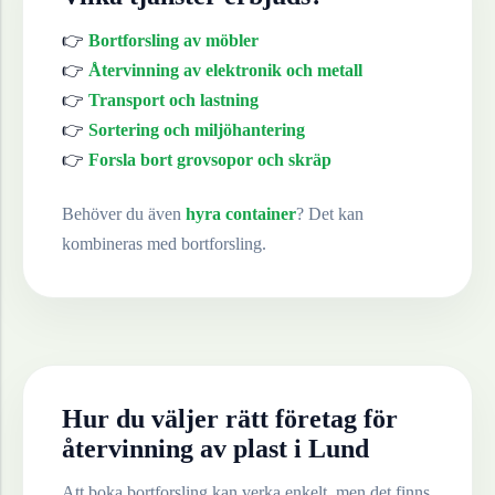
👉
Bortforsling av möbler
👉
Återvinning av elektronik och metall
👉
Transport och lastning
👉
Sortering och miljöhantering
👉
Forsla bort grovsopor och skräp
Behöver du även
hyra container
? Det kan
kombineras med bortforsling.
Hur du väljer rätt företag för
återvinning av
plast
i
Lund
Att boka bortforsling kan verka enkelt, men det finns