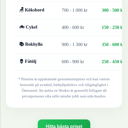
🪑 Köksbord
700 - 1 000 kr
300 - 500 kr
🚲 Cykel
400 - 600 kr
150 - 250 kr
📚 Bokhylla
900 - 1 300 kr
350 - 600 kr
🪘 Fåtölj
600 - 900 kr
250 - 450 kr
* Priserna är uppskattade genomsnittspriser och kan variera
beroende på avstånd, bärhjälpsbehov och tillgänglighet i
Östersund
. Att anlita en Worker är generellt billigare då
privatpersoner ofta utför mindre jobb som side-hustles.
Hitta bästa priset