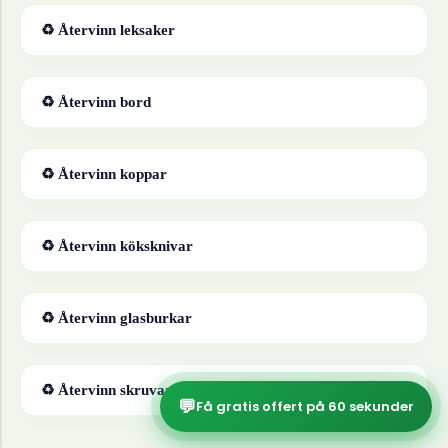
♻ Återvinn
leksaker
♻ Återvinn
bord
♻ Återvinn
koppar
♻ Återvinn
köksknivar
♻ Återvinn
glasburkar
♻ Återvinn
skruvar
💬
Få gratis offert på 60 sekunder