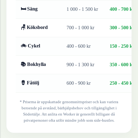
🛏 Säng
1 000 - 1 500 kr
400 - 700 kr
🪑 Köksbord
700 - 1 000 kr
300 - 500 kr
🚲 Cykel
400 - 600 kr
150 - 250 kr
📚 Bokhylla
900 - 1 300 kr
350 - 600 kr
🪘 Fåtölj
600 - 900 kr
250 - 450 kr
* Priserna är uppskattade genomsnittspriser och kan variera
beroende på avstånd, bärhjälpsbehov och tillgänglighet i
Södertälje
. Att anlita en Worker är generellt billigare då
privatpersoner ofta utför mindre jobb som side-hustles.