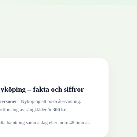
yköping
– fakta och siffror
personer
i
Nyköping
att boka återvinning.
ortforsling av
sängkläder
är
300
kr
.
ofta hämtning samma dag eller inom 48 timmar.