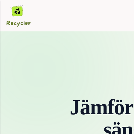
Jämför
sän