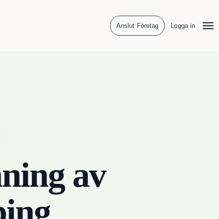
Anslut Företag
Logga in
ning av
ing