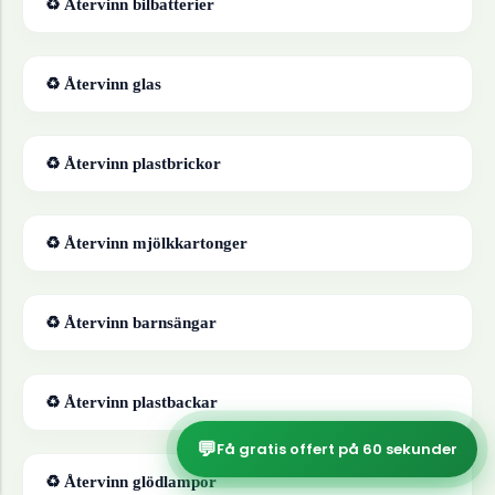
♻ Återvinn
bilbatterier
♻ Återvinn
glas
♻ Återvinn
plastbrickor
♻ Återvinn
mjölkkartonger
♻ Återvinn
barnsängar
♻ Återvinn
plastbackar
💬
Få gratis offert på 60 sekunder
♻ Återvinn
glödlampor