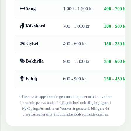
🛏 Säng
1 000 - 1 500 kr
400 - 700 kr
🪑 Köksbord
700 - 1 000 kr
300 - 500 kr
🚲 Cykel
400 - 600 kr
150 - 250 kr
📚 Bokhylla
900 - 1 300 kr
350 - 600 kr
🪘 Fåtölj
600 - 900 kr
250 - 450 kr
* Priserna är uppskattade genomsnittspriser och kan variera
beroende på avstånd, bärhjälpsbehov och tillgänglighet i
Nyköping
. Att anlita en Worker är generellt billigare då
privatpersoner ofta utför mindre jobb som side-hustles.