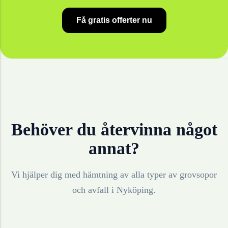
Få gratis offerter nu
Behöver du återvinna något
annat?
Vi hjälper dig med hämtning av alla typer av grovsopor
och avfall i
Nyköping
.