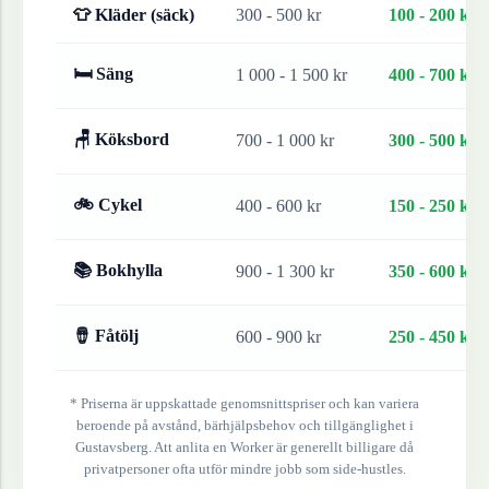
👕 Kläder (säck)
300 - 500 kr
100 - 200 kr
🛏 Säng
1 000 - 1 500 kr
400 - 700 kr
🪑 Köksbord
700 - 1 000 kr
300 - 500 kr
🚲 Cykel
400 - 600 kr
150 - 250 kr
📚 Bokhylla
900 - 1 300 kr
350 - 600 kr
🪘 Fåtölj
600 - 900 kr
250 - 450 kr
* Priserna är uppskattade genomsnittspriser och kan variera
beroende på avstånd, bärhjälpsbehov och tillgänglighet i
Gustavsberg
. Att anlita en Worker är generellt billigare då
privatpersoner ofta utför mindre jobb som side-hustles.