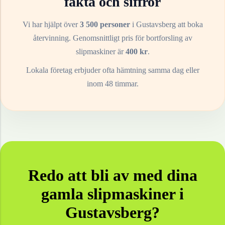
fakta och siffror
Vi har hjälpt över
3 500 personer
i
Gustavsberg
att boka
återvinning. Genomsnittligt pris för bortforsling av
slipmaskiner
är
400
kr
.
Lokala företag erbjuder ofta hämtning samma dag eller
inom 48 timmar.
Redo att bli av med dina
gamla
slipmaskiner
i
Gustavsberg
?