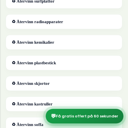
♻ Återvinn
surfplattor
♻ Återvinn
radioapparater
♻ Återvinn
kemikalier
♻ Återvinn
plastbestick
♻ Återvinn
skjortor
♻ Återvinn
kastruller
💬
Få gratis offert på 60 sekunder
♻ Återvinn
soffa