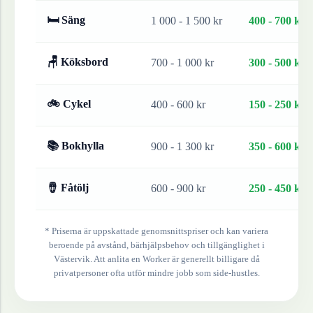
🛏 Säng
1 000 - 1 500 kr
400 - 700 kr
🪑 Köksbord
700 - 1 000 kr
300 - 500 kr
🚲 Cykel
400 - 600 kr
150 - 250 kr
📚 Bokhylla
900 - 1 300 kr
350 - 600 kr
🪘 Fåtölj
600 - 900 kr
250 - 450 kr
* Priserna är uppskattade genomsnittspriser och kan variera
beroende på avstånd, bärhjälpsbehov och tillgänglighet i
Västervik
. Att anlita en Worker är generellt billigare då
privatpersoner ofta utför mindre jobb som side-hustles.