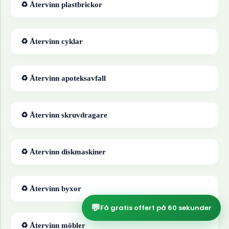
♻ Återvinn
plastbrickor
♻ Återvinn
cyklar
♻ Återvinn
apoteksavfall
♻ Återvinn
skruvdragare
♻ Återvinn
diskmaskiner
♻ Återvinn
byxor
💬
Få gratis offert på 60 sekunder
♻ Återvinn
möbler