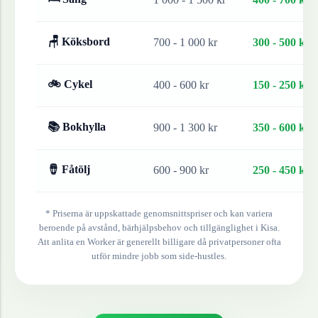
🪑 Köksbord
700 - 1 000 kr
300 - 500 kr
🚲 Cykel
400 - 600 kr
150 - 250 kr
📚 Bokhylla
900 - 1 300 kr
350 - 600 kr
🪘 Fåtölj
600 - 900 kr
250 - 450 kr
* Priserna är uppskattade genomsnittspriser och kan variera
beroende på avstånd, bärhjälpsbehov och tillgänglighet i
Kisa
.
Att anlita en Worker är generellt billigare då privatpersoner ofta
utför mindre jobb som side-hustles.