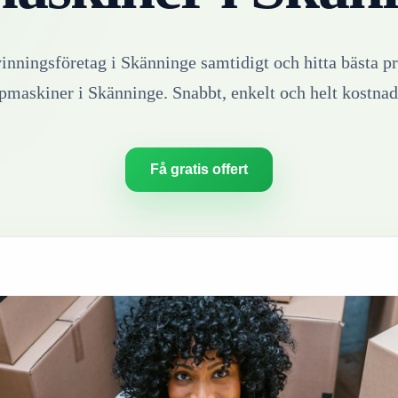
vinningsföretag i
Skänninge
samtidigt och hitta bästa pr
ipmaskiner
i
Skänninge
. Snabbt, enkelt och helt kostnads
Få gratis offert