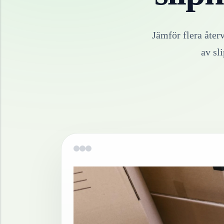
Jämför flera åter
av
sl