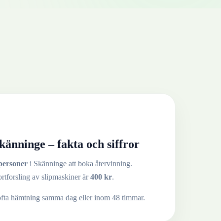
känninge
– fakta och siffror
personer
i
Skänninge
att boka återvinning.
ortforsling av
slipmaskiner
är
400
kr
.
ofta hämtning samma dag eller inom 48 timmar.