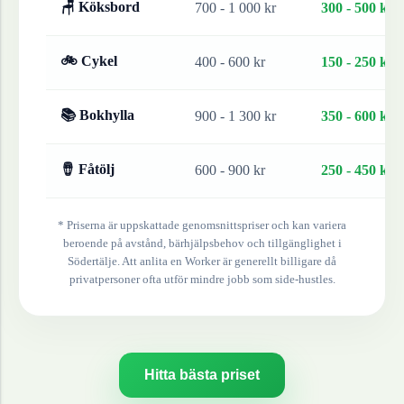
🪑 Köksbord
700 - 1 000 kr
300 - 500 kr
🚲 Cykel
400 - 600 kr
150 - 250 kr
📚 Bokhylla
900 - 1 300 kr
350 - 600 kr
🪘 Fåtölj
600 - 900 kr
250 - 450 kr
* Priserna är uppskattade genomsnittspriser och kan variera
beroende på avstånd, bärhjälpsbehov och tillgänglighet i
Södertälje
. Att anlita en Worker är generellt billigare då
privatpersoner ofta utför mindre jobb som side-hustles.
Hitta bästa priset