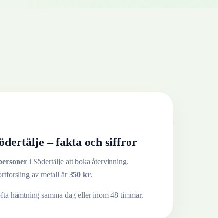
ödertälje
– fakta och siffror
personer
i
Södertälje
att boka återvinning.
ortforsling av
metall
är
350
kr
.
ofta hämtning samma dag eller inom 48 timmar.