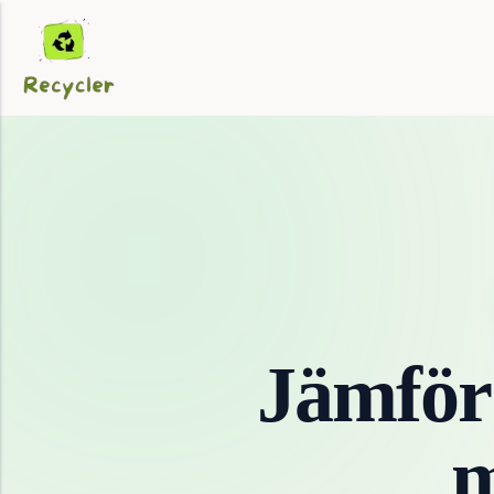
Jämför
m