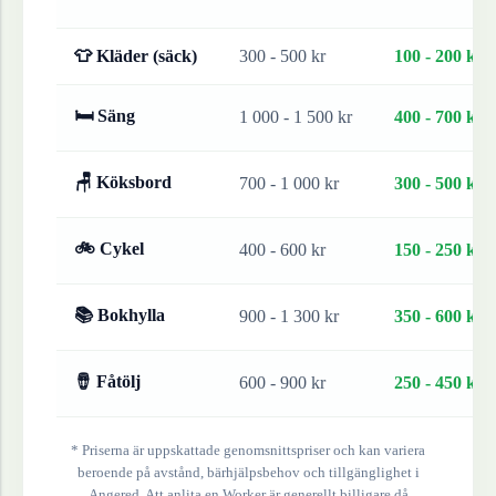
👕 Kläder (säck)
300 - 500 kr
100 - 200 kr
🛏 Säng
1 000 - 1 500 kr
400 - 700 kr
🪑 Köksbord
700 - 1 000 kr
300 - 500 kr
🚲 Cykel
400 - 600 kr
150 - 250 kr
📚 Bokhylla
900 - 1 300 kr
350 - 600 kr
🪘 Fåtölj
600 - 900 kr
250 - 450 kr
* Priserna är uppskattade genomsnittspriser och kan variera
beroende på avstånd, bärhjälpsbehov och tillgänglighet i
Angered
. Att anlita en Worker är generellt billigare då