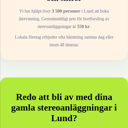
Vi har hjälpt över
3 500 personer
i
Lund
att boka
återvinning. Genomsnittligt pris för bortforsling av
stereoanläggningar
är
550
kr
.
Lokala företag erbjuder ofta hämtning samma dag eller
inom 48 timmar.
Redo att bli av med dina
gamla
stereoanläggningar
i
Lund
?