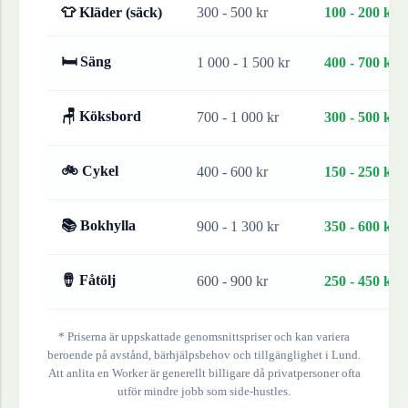
👕 Kläder (säck)
300 - 500 kr
100 - 200 kr
🛏 Säng
1 000 - 1 500 kr
400 - 700 kr
🪑 Köksbord
700 - 1 000 kr
300 - 500 kr
🚲 Cykel
400 - 600 kr
150 - 250 kr
📚 Bokhylla
900 - 1 300 kr
350 - 600 kr
🪘 Fåtölj
600 - 900 kr
250 - 450 kr
* Priserna är uppskattade genomsnittspriser och kan variera
beroende på avstånd, bärhjälpsbehov och tillgänglighet i
Lund
.
Att anlita en Worker är generellt billigare då privatpersoner ofta
utför mindre jobb som side-hustles.