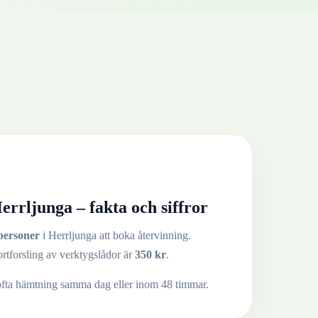
errljunga
– fakta och siffror
personer
i
Herrljunga
att boka återvinning.
ortforsling av
verktygslådor
är
350
kr
.
ofta hämtning samma dag eller inom 48 timmar.