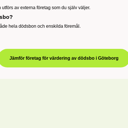
 utförs av externa företag som du själv väljer.
dsbo?
både hela dödsbon och enskilda föremål.
Jämför företag för värdering av dödsbo i Göteborg