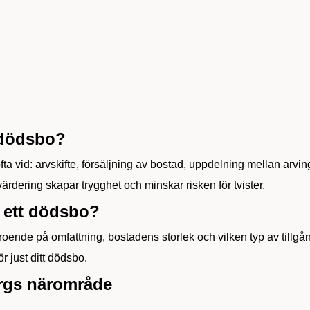
 dödsbo?
 vid: arvskifte, försäljning av bostad, uppdelning mellan arvinga
rdering skapar trygghet och minskar risken för tvister.
a ett dödsbo?
eroende på omfattning, bostadens storlek och vilken typ av till
ör just ditt dödsbo.
rgs närområde