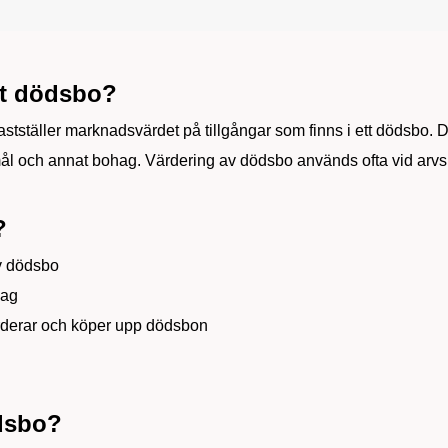
tt dödsbo?
stställer marknadsvärdet på tillgångar som finns i ett dödsbo. 
mål och annat bohag. Värdering av dödsbo används ofta vid arvski
?
av dödsbo
hag
värderar och köper upp dödsbon
ödsbo?