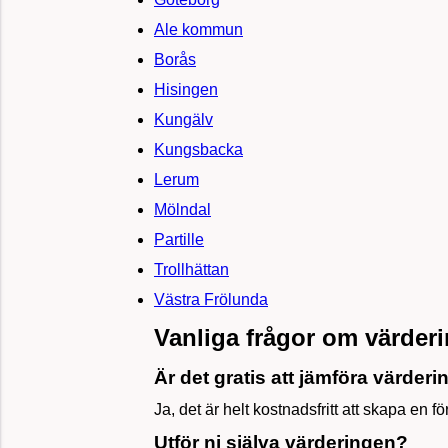
Ale kommun
Borås
Hisingen
Kungälv
Kungsbacka
Lerum
Mölndal
Partille
Trollhättan
Västra Frölunda
Vanliga frågor om värder
Är det gratis att jämföra värder
Ja, det är helt kostnadsfritt att skapa en f
Utför ni själva värderingen?