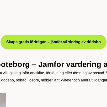
Skapa gratis förfrågan – jämför värdering av dödsbo
öteborg – Jämför värdering 
t viktigt steg inför arvskifte, försäljning eller tömning av bostad
 dödsbo, bohag, lösöre, möbler, antikviteter och andra tillgånga