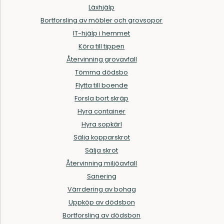
Läxhjälp
Bortforsling av möbler och grovsopor
IT-hjälp i hemmet
Köra till tippen
Återvinning grovavfall
Tömma dödsbo
Flytta till boende
Forsla bort skräp
Hyra container
Hyra sopkärl
Sälja kopparskrot
Sälja skrot
Återvinning miljöavfall
Sanering
Värrdering av bohag
Uppköp av dödsbon
Bortforsling av dödsbon