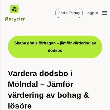
Anslut Företag
Logga in
Skapa gratis förfrågan – jämför värdering av
dödsbo
Värdera dödsbo i
Mölndal – Jämför
värdering av bohag &
lösöre