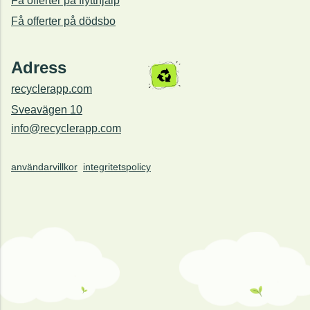
Få offerter på flytthjälp
Få offerter på dödsbo
Adress
recyclerapp.com
Sveavägen 10
info@recyclerapp.com
användarvillkor
integritetspolicy