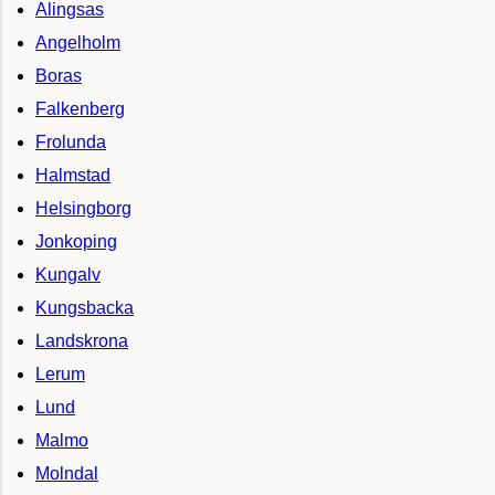
Alingsas
Angelholm
Boras
Falkenberg
Frolunda
Halmstad
Helsingborg
Jonkoping
Kungalv
Kungsbacka
Landskrona
Lerum
Lund
Malmo
Molndal