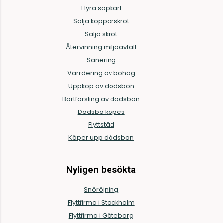
Hyra sopkärl
Sälja kopparskrot
Sälja skrot
Återvinning miljöavfall
Sanering
Värrdering av bohag
Uppköp av dödsbon
Bortforsling av dödsbon
Dödsbo köpes
Flyttstäd
Köper upp dödsbon
Nyligen besökta
Snöröjning
Flyttfirma i Stockholm
Flyttfirma i Göteborg