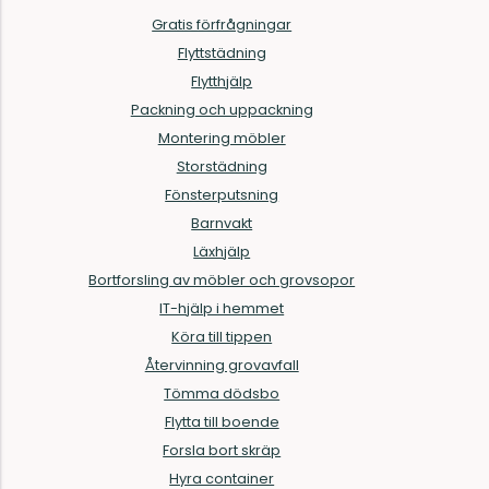
Gratis förfrågningar
Flyttstädning
Flytthjälp
Packning och uppackning
Montering möbler
Storstädning
Fönsterputsning
Barnvakt
Läxhjälp
Bortforsling av möbler och grovsopor
IT-hjälp i hemmet
Köra till tippen
Återvinning grovavfall
Tömma dödsbo
Flytta till boende
Forsla bort skräp
Hyra container