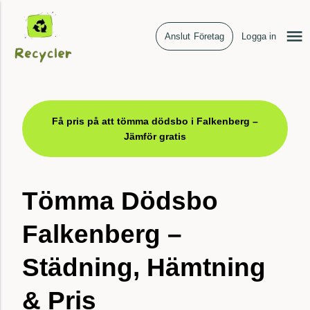
Anslut Företag
Logga in
Få pris på att tömma dödsbo i Falkenberg –
Jämför gratis
Tömma Dödsbo
Falkenberg –
Städning, Hämtning
& Pris