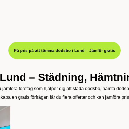
Få pris på att tömma dödsbo i Lund – Jämför gratis
und – Städning, Hämtnin
ämföra företag som hjälper dig att städa dödsbo, hämta dödsbo
apa en gratis förfrågan får du flera offerter och kan jämföra pr