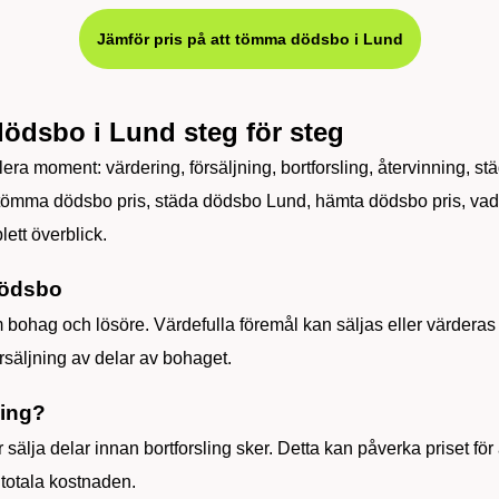
Jämför pris på att tömma dödsbo i Lund
ödsbo i Lund steg för steg
lera moment: värdering, försäljning, bortforsling, återvinning, st
: tömma dödsbo pris, städa dödsbo Lund, hämta dödsbo pris, va
ett överblick.
dödsbo
ohag och lösöre. Värdefulla föremål kan säljas eller värderas s
rsäljning av delar av bohaget.
ning?
r sälja delar innan bortforsling sker. Detta kan påverka priset f
 totala kostnaden.