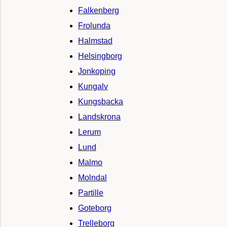
Falkenberg
Frolunda
Halmstad
Helsingborg
Jonkoping
Kungalv
Kungsbacka
Landskrona
Lerum
Lund
Malmo
Molndal
Partille
Goteborg
Trelleborg