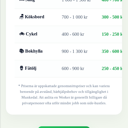
🪑 Köksbord
700 - 1 000 kr
300 - 500 kr
🚲 Cykel
400 - 600 kr
150 - 250 kr
📚 Bokhylla
900 - 1 300 kr
350 - 600 kr
🪘 Fåtölj
600 - 900 kr
250 - 450 kr
* Priserna är uppskattade genomsnittspriser och kan variera
beroende på avstånd, bärhjälpsbehov och tillgänglighet i
Munkedal
. Att anlita en Worker är generellt billigare då
privatpersoner ofta utför mindre jobb som side-hustles.