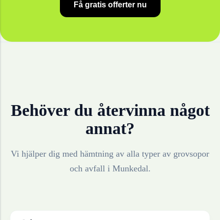
Få gratis offerter nu
Behöver du återvinna något
annat?
Vi hjälper dig med hämtning av alla typer av grovsopor
och avfall i
Munkedal
.