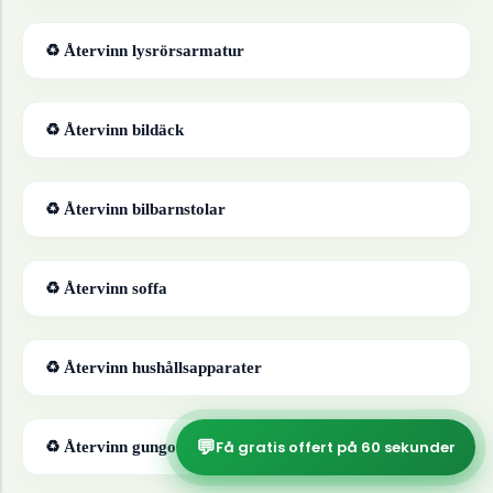
♻ Återvinn
lysrörsarmatur
♻ Återvinn
bildäck
♻ Återvinn
bilbarnstolar
♻ Återvinn
soffa
♻ Återvinn
hushållsapparater
💬
Få gratis offert på 60 sekunder
♻ Återvinn
gungor