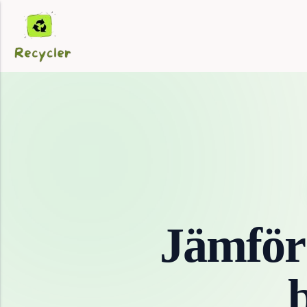
Jämför
b