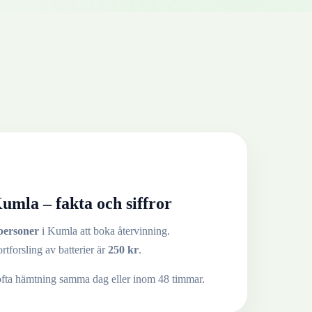
umla
– fakta och siffror
personer
i
Kumla
att boka återvinning.
ortforsling av
batterier
är
250
kr
.
ofta hämtning samma dag eller inom 48 timmar.