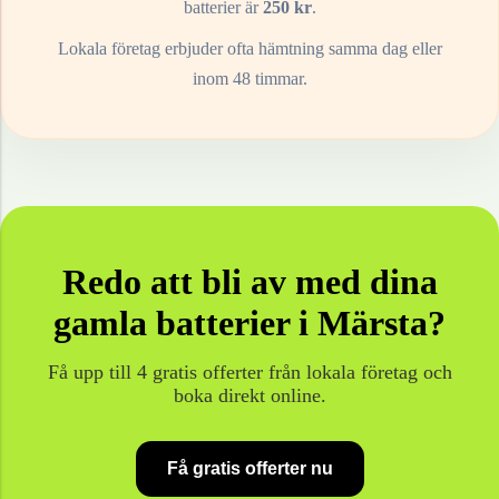
batterier
är
250
kr
.
Lokala företag erbjuder ofta hämtning samma dag eller
inom 48 timmar.
Redo att bli av med dina
gamla
batterier
i
Märsta
?
Få upp till 4 gratis offerter från lokala företag och
boka direkt online.
Få gratis offerter nu