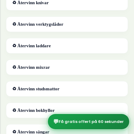
♻ Återvinn
knivar
♻ Återvinn
verktygslådor
♻ Återvinn
laddare
♻ Återvinn
mixrar
♻ Återvinn
studsmattor
♻ Återvinn
bokhyllor
💬
Få gratis offert på 60 sekunder
♻ Återvinn
sängar