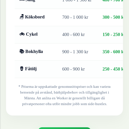
🪑 Köksbord
700 - 1 000 kr
300 - 500 kr
🚲 Cykel
400 - 600 kr
150 - 250 kr
📚 Bokhylla
900 - 1 300 kr
350 - 600 kr
🪘 Fåtölj
600 - 900 kr
250 - 450 kr
* Priserna är uppskattade genomsnittspriser och kan variera
beroende på avstånd, bärhjälpsbehov och tillgänglighet i
Märsta
. Att anlita en Worker är generellt billigare då
privatpersoner ofta utför mindre jobb som side-hustles.