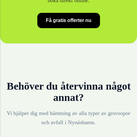
boka direkt online.
Få gratis offerter nu
Behöver du återvinna något
annat?
Vi hjälper dig med hämtning av alla typer av grovsopor
och avfall i
Nynäshamn
.