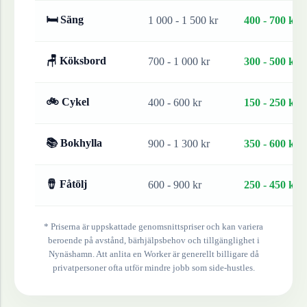
🛏 Säng
1 000 - 1 500 kr
400 - 700 kr
🪑 Köksbord
700 - 1 000 kr
300 - 500 kr
🚲 Cykel
400 - 600 kr
150 - 250 kr
📚 Bokhylla
900 - 1 300 kr
350 - 600 kr
🪘 Fåtölj
600 - 900 kr
250 - 450 kr
* Priserna är uppskattade genomsnittspriser och kan variera
beroende på avstånd, bärhjälpsbehov och tillgänglighet i
Nynäshamn
. Att anlita en Worker är generellt billigare då
privatpersoner ofta utför mindre jobb som side-hustles.