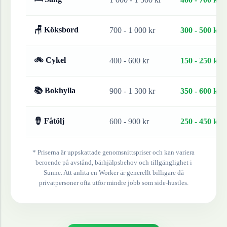
🪑 Köksbord
700 - 1 000 kr
300 - 500 kr
🚲 Cykel
400 - 600 kr
150 - 250 kr
📚 Bokhylla
900 - 1 300 kr
350 - 600 kr
🪘 Fåtölj
600 - 900 kr
250 - 450 kr
* Priserna är uppskattade genomsnittspriser och kan variera
beroende på avstånd, bärhjälpsbehov och tillgänglighet i
Sunne
. Att anlita en Worker är generellt billigare då
privatpersoner ofta utför mindre jobb som side-hustles.