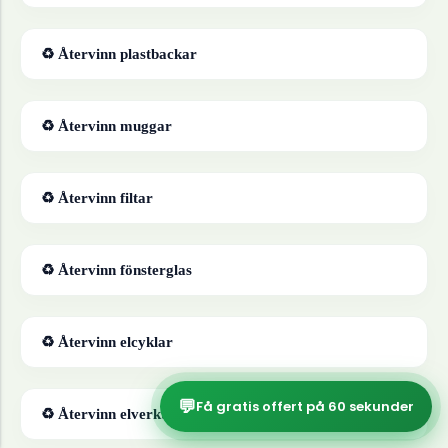
♻ Återvinn
plastbackar
♻ Återvinn
muggar
♻ Återvinn
filtar
♻ Återvinn
fönsterglas
♻ Återvinn
elcyklar
💬
Få gratis offert på 60 sekunder
♻ Återvinn
elverktyg