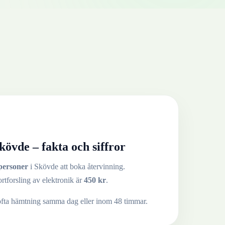
kövde
– fakta och siffror
personer
i
Skövde
att boka återvinning.
ortforsling av
elektronik
är
450
kr
.
ofta hämtning samma dag eller inom 48 timmar.