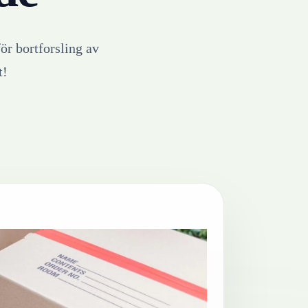
för bortforsling av
t!