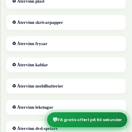
♻ Återvinn
plast
♻ Återvinn
skrivarpapper
♻ Återvinn
frysar
♻ Återvinn
kablar
♻ Återvinn
mobilbatterier
♻ Återvinn
lekstugor
💬
Få gratis offert på 60 sekunder
♻ Återvinn
dvd-spelare