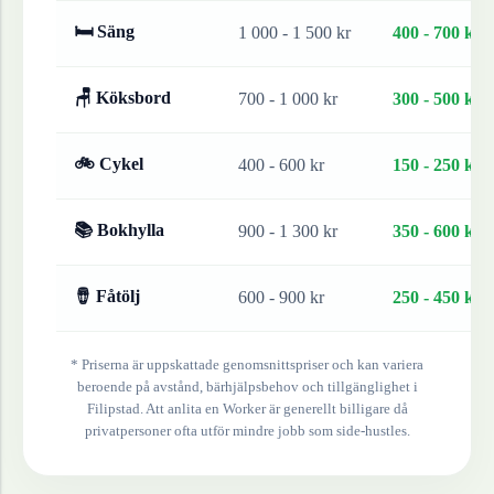
🛏 Säng
1 000 - 1 500 kr
400 - 700 kr
🪑 Köksbord
700 - 1 000 kr
300 - 500 kr
🚲 Cykel
400 - 600 kr
150 - 250 kr
📚 Bokhylla
900 - 1 300 kr
350 - 600 kr
🪘 Fåtölj
600 - 900 kr
250 - 450 kr
* Priserna är uppskattade genomsnittspriser och kan variera
beroende på avstånd, bärhjälpsbehov och tillgänglighet i
Filipstad
. Att anlita en Worker är generellt billigare då
privatpersoner ofta utför mindre jobb som side-hustles.