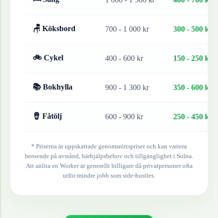
🪑 Köksbord
700 - 1 000 kr
300 - 500 kr
🚲 Cykel
400 - 600 kr
150 - 250 kr
📚 Bokhylla
900 - 1 300 kr
350 - 600 kr
🪘 Fåtölj
600 - 900 kr
250 - 450 kr
* Priserna är uppskattade genomsnittspriser och kan variera
beroende på avstånd, bärhjälpsbehov och tillgänglighet i
Solna
.
Att anlita en Worker är generellt billigare då privatpersoner ofta
utför mindre jobb som side-hustles.