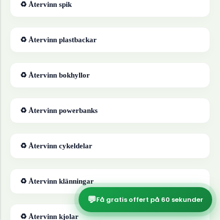
♻ Återvinn
spik
♻ Återvinn
plastbackar
♻ Återvinn
bokhyllor
♻ Återvinn
powerbanks
♻ Återvinn
cykeldelar
♻ Återvinn
klänningar
💬
Få gratis offert på 60 sekunder
♻ Återvinn
kjolar