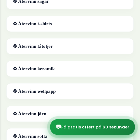
♻ Återvinn
sågar
♻ Återvinn
t-shirts
♻ Återvinn
fåtöljer
♻ Återvinn
keramik
♻ Återvinn
wellpapp
♻ Återvinn
järn
💬
Få gratis offert på 60 sekunder
♻ Återvinn
soffa