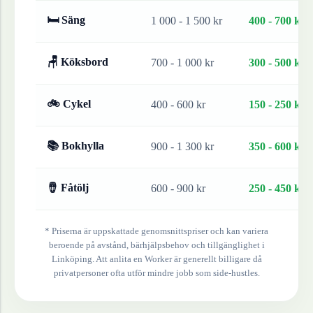
🛏 Säng
1 000 - 1 500 kr
400 - 700 kr
🪑 Köksbord
700 - 1 000 kr
300 - 500 kr
🚲 Cykel
400 - 600 kr
150 - 250 kr
📚 Bokhylla
900 - 1 300 kr
350 - 600 kr
🪘 Fåtölj
600 - 900 kr
250 - 450 kr
* Priserna är uppskattade genomsnittspriser och kan variera
beroende på avstånd, bärhjälpsbehov och tillgänglighet i
Linköping
. Att anlita en Worker är generellt billigare då
privatpersoner ofta utför mindre jobb som side-hustles.