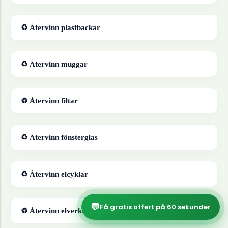
♻ Återvinn
plastbackar
♻ Återvinn
muggar
♻ Återvinn
filtar
♻ Återvinn
fönsterglas
♻ Återvinn
elcyklar
💬
Få gratis offert på 60 sekunder
♻ Återvinn
elverktyg