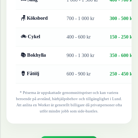
🪑 Köksbord
700 - 1 000 kr
300 - 500 kr
🚲 Cykel
400 - 600 kr
150 - 250 kr
📚 Bokhylla
900 - 1 300 kr
350 - 600 kr
🪘 Fåtölj
600 - 900 kr
250 - 450 kr
* Priserna är uppskattade genomsnittspriser och kan variera
beroende på avstånd, bärhjälpsbehov och tillgänglighet i
Lund
.
Att anlita en Worker är generellt billigare då privatpersoner ofta
utför mindre jobb som side-hustles.