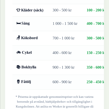
👕 Kläder (säck)
300 - 500 kr
100 - 200 kr
🛏 Säng
1 000 - 1 500 kr
400 - 700 kr
🪑 Köksbord
700 - 1 000 kr
300 - 500 kr
🚲 Cykel
400 - 600 kr
150 - 250 kr
📚 Bokhylla
900 - 1 300 kr
350 - 600 kr
🪘 Fåtölj
600 - 900 kr
250 - 450 kr
* Priserna är uppskattade genomsnittspriser och kan variera
beroende på avstånd, bärhjälpsbehov och tillgänglighet i
Kungsholmen
. Att anlita en Worker är generellt billigare då