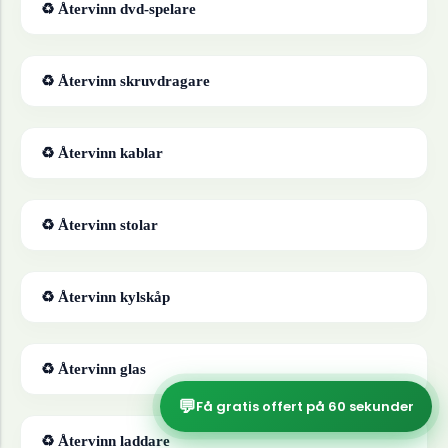
♻ Återvinn
dvd-spelare
♻ Återvinn
skruvdragare
♻ Återvinn
kablar
♻ Återvinn
stolar
♻ Återvinn
kylskåp
♻ Återvinn
glas
💬
Få gratis offert på 60 sekunder
♻ Återvinn
laddare