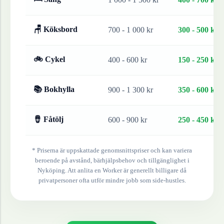
🪑 Köksbord
700 - 1 000 kr
300 - 500 kr
🚲 Cykel
400 - 600 kr
150 - 250 kr
📚 Bokhylla
900 - 1 300 kr
350 - 600 kr
🪘 Fåtölj
600 - 900 kr
250 - 450 kr
* Priserna är uppskattade genomsnittspriser och kan variera
beroende på avstånd, bärhjälpsbehov och tillgänglighet i
Nyköping
. Att anlita en Worker är generellt billigare då
privatpersoner ofta utför mindre jobb som side-hustles.