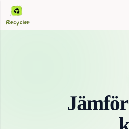
Jämför
k