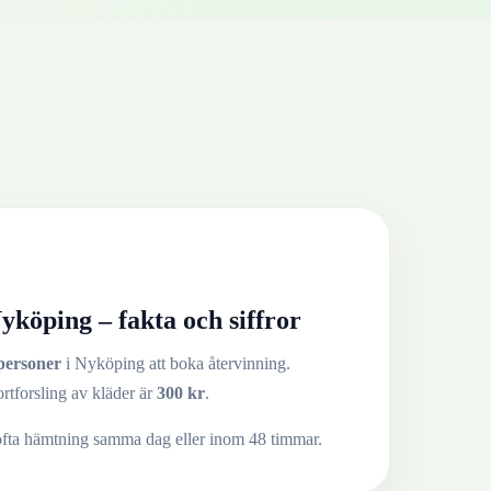
yköping
– fakta och siffror
personer
i
Nyköping
att boka återvinning.
ortforsling av
kläder
är
300
kr
.
ofta hämtning samma dag eller inom 48 timmar.