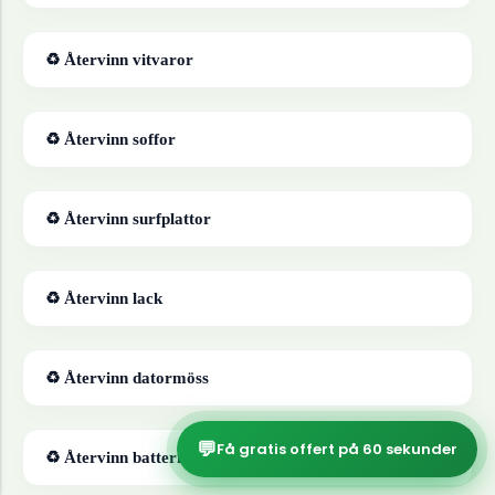
♻ Återvinn
vitvaror
♻ Återvinn
soffor
♻ Återvinn
surfplattor
♻ Återvinn
lack
♻ Återvinn
datormöss
💬
Få gratis offert på 60 sekunder
♻ Återvinn
batterier