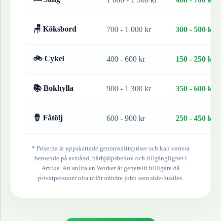
🪑 Köksbord
700 - 1 000 kr
300 - 500 kr
🚲 Cykel
400 - 600 kr
150 - 250 kr
📚 Bokhylla
900 - 1 300 kr
350 - 600 kr
🪘 Fåtölj
600 - 900 kr
250 - 450 kr
* Priserna är uppskattade genomsnittspriser och kan variera
beroende på avstånd, bärhjälpsbehov och tillgänglighet i
Arvika
. Att anlita en Worker är generellt billigare då
privatpersoner ofta utför mindre jobb som side-hustles.