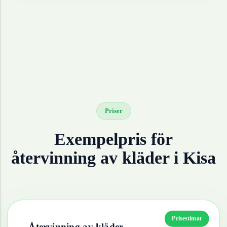
Priser
Exempelpris för
återvinning av
kläder
i
Kisa
Prisestimat
Återvinning av
kläder