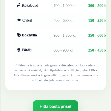
🪑 Köksbord
700 - 1 000 kr
300 - 500 kr
🚲 Cykel
400 - 600 kr
150 - 250 kr
📚 Bokhylla
900 - 1 300 kr
350 - 600 kr
🪘 Fåtölj
600 - 900 kr
250 - 450 kr
* Priserna är uppskattade genomsnittspriser och kan variera
beroende på avstånd, bärhjälpsbehov och tillgänglighet i
Kisa
.
Att anlita en Worker är generellt billigare då privatpersoner ofta
utför mindre jobb som side-hustles.
Hitta bästa priset