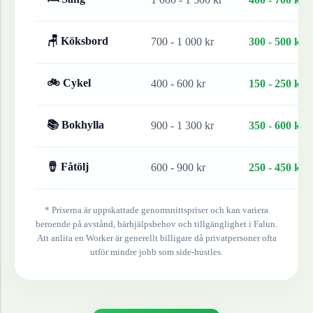
🪑 Köksbord
700 - 1 000 kr
300 - 500 kr
🚲 Cykel
400 - 600 kr
150 - 250 kr
📚 Bokhylla
900 - 1 300 kr
350 - 600 kr
🪘 Fåtölj
600 - 900 kr
250 - 450 kr
* Priserna är uppskattade genomsnittspriser och kan variera
beroende på avstånd, bärhjälpsbehov och tillgänglighet i
Falun
.
Att anlita en Worker är generellt billigare då privatpersoner ofta
utför mindre jobb som side-hustles.