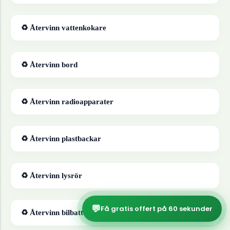
♻ Återvinn
vattenkokare
♻ Återvinn
bord
♻ Återvinn
radioapparater
♻ Återvinn
plastbackar
♻ Återvinn
lysrör
💬
Få gratis offert på 60 sekunder
♻ Återvinn
bilbatterier