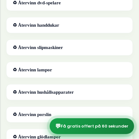
♻ Återvinn
dvd-spelare
♻ Återvinn
handdukar
♻ Återvinn
slipmaskiner
♻ Återvinn
lampor
♻ Återvinn
hushållsapparater
♻ Återvinn
porslin
💬
Få gratis offert på 60 sekunder
♻ Återvinn
glödlampor