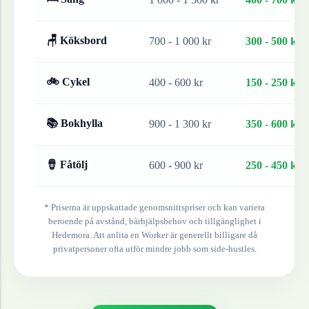
🪑 Köksbord
700 - 1 000 kr
300 - 500 kr
🚲 Cykel
400 - 600 kr
150 - 250 kr
📚 Bokhylla
900 - 1 300 kr
350 - 600 kr
🪘 Fåtölj
600 - 900 kr
250 - 450 kr
* Priserna är uppskattade genomsnittspriser och kan variera
beroende på avstånd, bärhjälpsbehov och tillgänglighet i
Hedemora
. Att anlita en Worker är generellt billigare då
privatpersoner ofta utför mindre jobb som side-hustles.