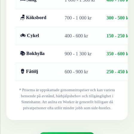
🪑 Köksbord
700 - 1 000 kr
300 - 500 kr
🚲 Cykel
400 - 600 kr
150 - 250 kr
📚 Bokhylla
900 - 1 300 kr
350 - 600 kr
🪘 Fåtölj
600 - 900 kr
250 - 450 kr
* Priserna är uppskattade genomsnittspriser och kan variera
beroende på avstånd, bärhjälpsbehov och tillgänglighet i
Simrishamn
. Att anlita en Worker är generellt billigare då
privatpersoner ofta utför mindre jobb som side-hustles.