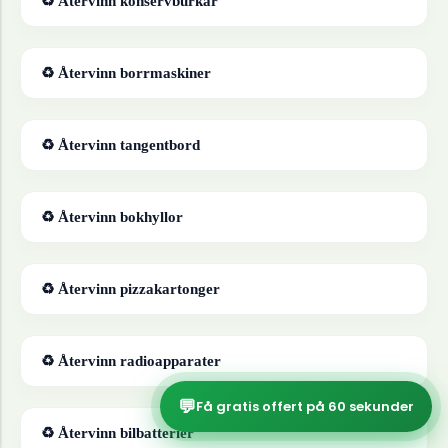
♻ Återvinn
konservburkar
♻ Återvinn
borrmaskiner
♻ Återvinn
tangentbord
♻ Återvinn
bokhyllor
♻ Återvinn
pizzakartonger
♻ Återvinn
radioapparater
💬
Få gratis offert på 60 sekunder
♻ Återvinn
bilbatterier